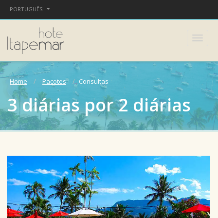
PORTUGUÊS
Home
Pacotes
Consultas
3 diárias por 2 diárias