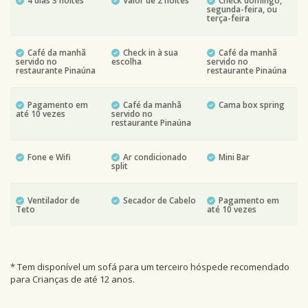
4 dias 3 noites
Valor de 2 noites
Check domingo,
segunda-feira, ou
terça-feira
Café da manhã
Check in à sua
Café da manhã
servido no
escolha
servido no
restaurante Pinaúna
restaurante Pinaúna
Pagamento em
Café da manhã
Cama box spring
até 10 vezes
servido no
restaurante Pinaúna
Fone e Wifi
Ar condicionado
Mini Bar
split
Ventilador de
Secador de Cabelo
Pagamento em
Teto
até 10 vezes
* Tem disponível um sofá para um terceiro hóspede recomendado
para Crianças de até 12 anos.