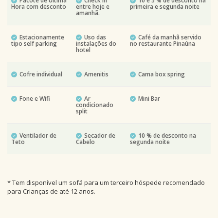
Pacote de Última
Check in
10 e 5 % de desconto na
Hora com desconto
entre hoje e
primeira e segunda noite
amanhã.
Estacionamente
Uso das
Café da manhã servido
tipo self parking
instalações do
no restaurante Pinaúna
hotel
Cofre individual
Amenitis
Cama box spring
Fone e Wifi
Ar
Mini Bar
condicionado
split
Ventilador de
Secador de
10 % de desconto na
Teto
Cabelo
segunda noite
* Tem disponível um sofá para um terceiro hóspede recomendado
para Crianças de até 12 anos.