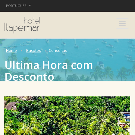
PORTUGUÊS
Home
Pacotes
Consultas
Ultima Hora com
Desconto