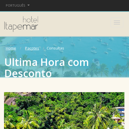
PORTUGUÊS
Home
Pacotes
Consultas
Ultima Hora com
Desconto