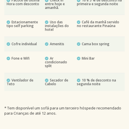
Pacote de Última
Check in
10 e 5 % de desconto na
Hora com desconto
entre hoje e
primeira e segunda noite
amanhã.
Estacionamente
Uso das
Café da manhã servido
tipo self parking
instalações do
no restaurante Pinaúna
hotel
Cofre individual
Amenitis
Cama box spring
Fone e Wifi
Ar
Mini Bar
condicionado
split
Ventilador de
Secador de
10 % de desconto na
Teto
Cabelo
segunda noite
* Tem disponível um sofá para um terceiro hóspede recomendado
para Crianças de até 12 anos.