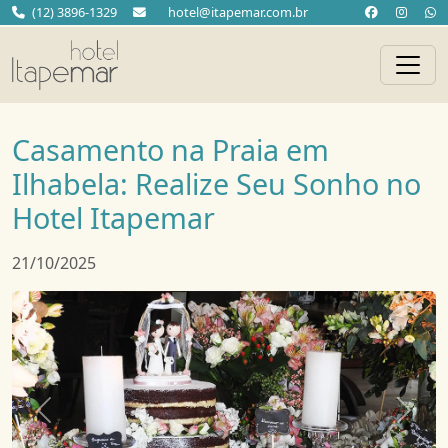
(12) 3896-1329
hotel@itapemar.com.br
Casamento na Praia em
Ilhabela: Realize Seu Sonho no
Hotel Itapemar
21/10/2025