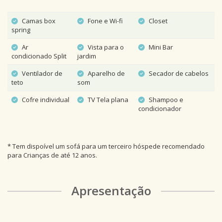
Camas box
Fone e Wi-fi
Closet
spring
Ar
Vista para o
Mini Bar
condicionado Split
jardim
Ventilador de
Aparelho de
Secador de cabelos
teto
som
Cofre individual
TV Tela plana
Shampoo e
condicionador
* Tem dispoível um sofá para um terceiro hóspede recomendado
para Crianças de até 12 anos.
Apresentação