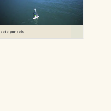
sete por seis
Férias
Pagamento em até 10 vezes
8 dias 7 noites
Valor de 6 noites
Welcome drink em um de nossos bares
Pagamento em até 10 parcelas
CONSULTE E RESERVE