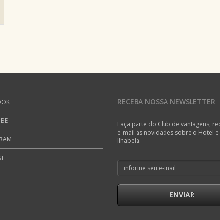
RECEBA NOSSA NEWSLETTER
OOK
UBE
Faça parte do Club de vantagens, r
e-mail as novidades sobre o Hotel e
GRAM
Ilhabela.
ST
ENVIAR