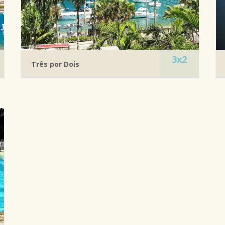
3x2
Três por Dois
Check in:
domingo, segunda-feira ou terça-feira
Pagamento em até 10 vezes
4 dias 3 noites
Preço de 2 noites
Check in no domingo ou segunda ou terça feira
Late check out se disponível
CONSULTE E RESERVE