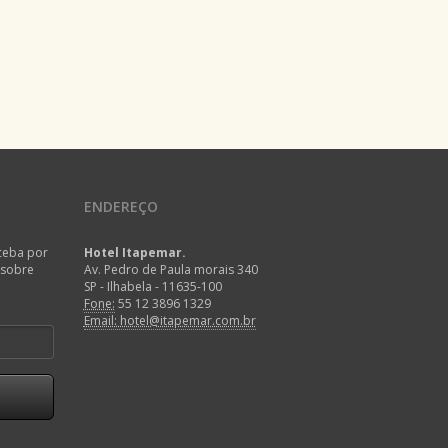
ENDEREÇO
eceba por
Hotel Itapemar.
 sobre
Av. Pedro de Paula morais 340
SP - Ilhabela - 11635-100
Fone:
55 12 3896 1329
Email: hotel@itapemar.com.br