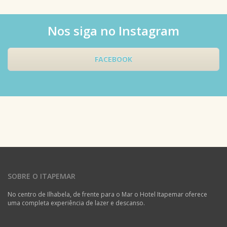
Nos siga no Instagram
FACEBOOK
SOBRE O ITAPEMAR
No centro de Ilhabela, de frente para o Mar o Hotel Itapemar oferece
uma completa experiência de lazer e descanso.