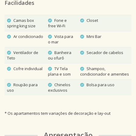
Facilidades
Camas box
Fone e
Closet
spring king size
free Wi-Fi
Ar condicionado
Vista para
Mini Bar
o mar
Ventilador de
Banheira
Secador de cabelos
Teto
ou ofurô
Cofre individual
TV Tela
Shampoo,
plana e som
condicionador e amenities
Roupão para
Chinelos
Bolsa para uso
uso
exclusivos
* Os apartamentos tem variações de decoração e lay-out
Apresentação